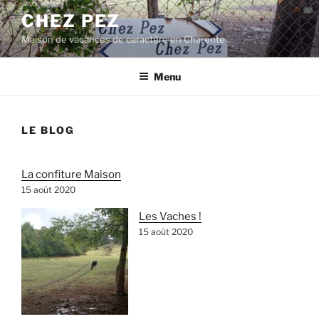
Aller
CHEZ PEZ
au
Maison de vacances de caractère en Charente
contenu
principal
Menu
LE BLOG
La confiture Maison
15 août 2020
Les Vaches !
15 août 2020