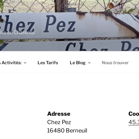
ère en Charente
 Activités:
Les Tarifs
Le Blog
Nous trouver
Adresse
Coo
Chez Pez
45.
16480 Berneuil