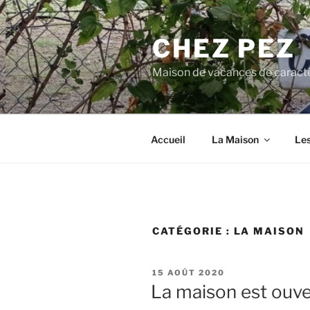
Aller
au
CHEZ PEZ
contenu
principal
Maison de vacances de caract
Accueil
La Maison
Les
CATÉGORIE :
LA MAISON
PUBLIÉ
15 AOÛT 2020
LE
La maison est ouve