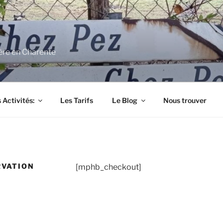
ère en Charente
 Activités:
Les Tarifs
Le Blog
Nous trouver
RVATION
[mphb_checkout]