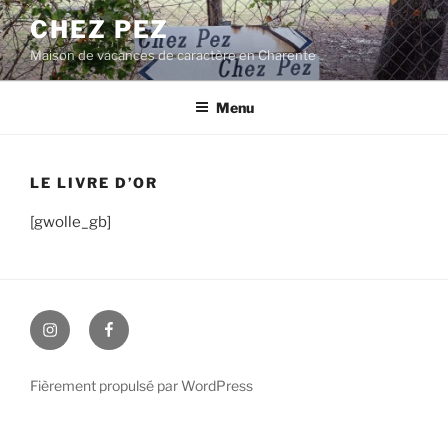
Aller
CHEZ PEZ
au
Maison de vacances de caractère en Charente
contenu
principal
Menu
LE LIVRE D’OR
[gwolle_gb]
Instagram
Facebook
Fièrement propulsé par WordPress